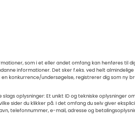
rmationer, som i et eller andet omfang kan henføres til di
danne informationer. Det sker f.eks. ved helt almindelig
 i en konkurrence/undersøgelse, registrerer dig som ny b
slags oplysninger: Et unikt ID og tekniske oplysninger om
ke sider du klikker på. I det omfang du selv giver eksplic
avn, telefonnummer, e-mail, adresse og betalingsoplysning