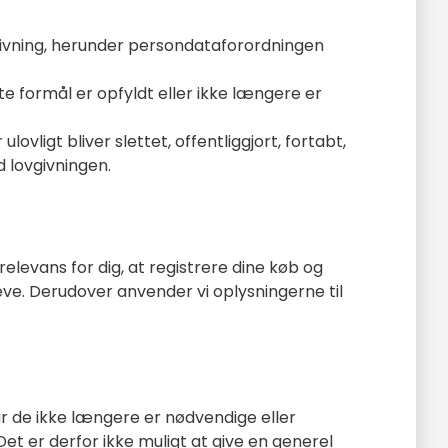
givning, herunder persondataforordningen
ette formål er opfyldt eller ikke længere er
ovligt bliver slettet, offentliggjort, fortabt,
 lovgivningen.
elevans for dig, at registrere dine køb og
eve. Derudover anvender vi oplysningerne til
 når de ikke længere er nødvendige eller
t er derfor ikke muligt at give en generel