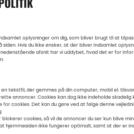
POLITIK
dsamlet oplysninger om dig, som bliver brugt til at tilpas
siden. Hvis du ikke ønsker, at der bliver indsamlet oplysn
 nedenstående afsnit har vi uddybet, hvad det er for info
m.
en tekstfil, der gemmes på din computer, mobil el. tils
ålrette annoncer. Cookies kan dog ikke indeholde skadelig k
ere for cookies. Det kan du gøre ved at følge denne vejledni
g
er blokerer cookies, så vil de annoncer du ser kun blive m
 at hjemmesiden ikke fungerer optimalt, samt at der er ind