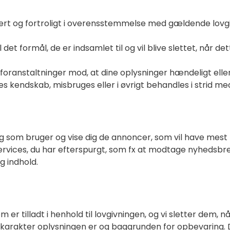
kert og fortroligt i overensstemmelse med gældende lov
l det formål, de er indsamlet til og vil blive slettet, når d
foranstaltninger mod, at dine oplysninger hændeligt eller ul
 kendskab, misbruges eller i øvrigt behandles i strid med
ig som bruger og vise dig de annoncer, som vil have mest r
services, du har efterspurgt, som fx at modtage nyhedsbr
g indhold.
m er tilladt i henhold til lovgivningen, og vi sletter dem,
 karakter oplysningen er og baggrunden for opbevaring. De