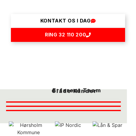
sikkerhed.
KONTAKT OS I DAG
RING 32 110 200
Erfarent Team
Glade Kunder